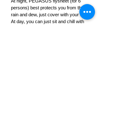
At night, PEGASUS flysheet (for 6 
persons) best protects you from the 
rain and dew, just cover with your tent.

At day, you can just sit and chill with 
your friends!

We chose only the best 100% 
Waterproof Nylon fabric which real 
users guaranteed that they always 
comfortably sleep all night though 
with no worries!
PRODUCT INFO
ขนาด กว้าง 5.2m ยาว 5.4m ด้านหน้าสูง 
CARE
2.5m ด้านหลังสูง 2.1m
หลังใช้ควรฉีดน้ำสะอาดที่อุณหภูมิปกติ
ผ้า Nylon กันน้ำ 100%
เพื่อล้างทำความสะอาด
เสาอลูมิเนียม 2 เส้น
ใช้สบู่เพื่อล้างสิ่งสกปรก ไม่ควรใช้ผง
© 2022 by THE GRAND ZEBRA
ซักฟอก
เชือกโพลีเอสเตอร์ 8 เส้น